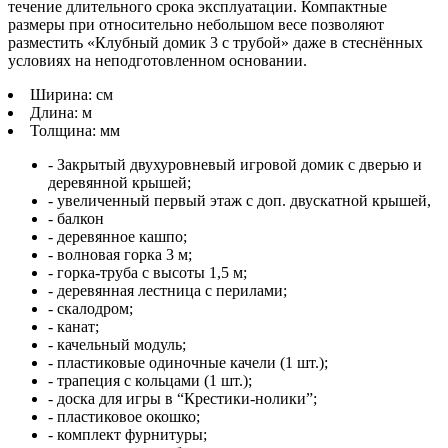
течение длительного срока эксплуатации. Компактные
размеры при относительно небольшом весе позволяют
разместить «Клубный домик 3 с трубой» даже в стеснённых
условиях на неподготовленном основании.
Ширина:
см
Длина:
м
Толщина:
мм
- Закрытый двухуровневый игровой домик с дверью и
деревянной крышей;
- увеличенный первый этаж с доп. двускатной крышей,
- балкон
- деревянное кашпо;
- волновая горка 3 м;
- горка-труба с высоты 1,5 м;
- деревянная лестница с перилами;
- скалодром;
- канат;
- качельный модуль;
- пластиковые одиночные качели (1 шт.);
- трапеция с кольцами (1 шт.);
- доска для игры в “Крестики-нолики”;
- пластиковое окошко;
- комплект фурнитуры;