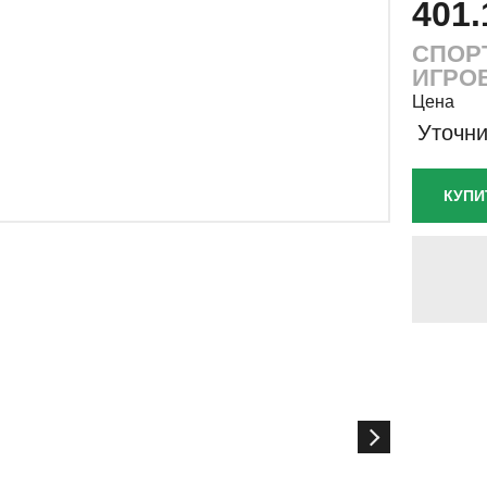
401.
СПОР
ИГРО
Цена
Уточни
КУПИ